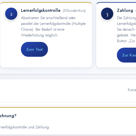
Lernerfolgskontrolle
Zahlung
(5-Stunden-Kurs)
2
3
Absolvieren Sie anschließend oder
Die Zahlung
parallel die Lernerfolgskontrolle (Multiple
Lernerfolgsk
Choice). Bei Bedarf ist eine
Sie danach 
Wiederholung möglich.
geleitet. W
Button „Zur
Zum Test
Zur Ka
Kurz
echnung?
nerfolgskontrolle und Zahlung.