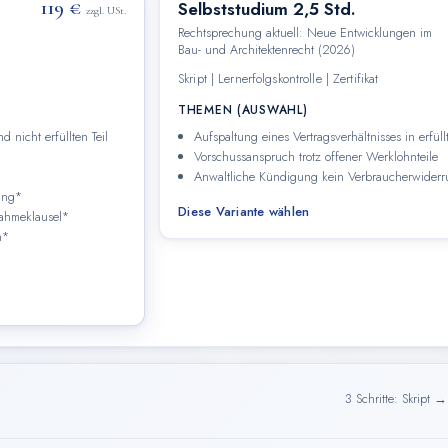
119 €
Selbststudium 2,5 Std.
zzgl. USt.
Rechtsprechung aktuell: Neue Entwicklungen im
Bau- und Architektenrecht (2026)
Skript | Lernerfolgskontrolle | Zertifikat
THEMEN (AUSWAHL)
d nicht erfüllten Teil
Aufspaltung eines Vertragsverhältnisses in erfüllt
Vorschussanspruch trotz offener Werklohnteile
Anwaltliche Kündigung kein Verbraucherwiderr
rung*
Diese Variante wählen
ahmeklausel*
n*
3 Schritte: Skript 