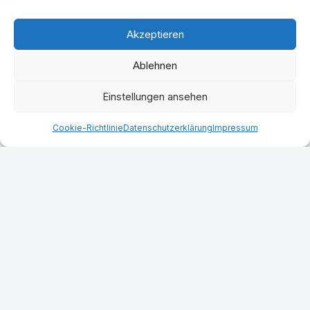
tatsächlich funktioniert. Diese Irrtümer
kosten nicht nur Zeit, sondern manchmal
Akzeptieren
auch bares Geld.
Ablehnen
WEITERLESEN...
Einstellungen ansehen
Cookie-Richtlinie
Datenschutzerklärung
Impressum
Häufige Fragen
Kontakt
Impressum
Datenschutzerklärung
Cookie-Richtlinie (EU)
AGB