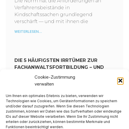
Die Norm hat die Anforderungen an
Verfahrensbeistände in
Kindschaftssachen grundlegend
verschärft — und mit ihnen die
WEITERLESEN...
DIE 5 HÄUFIGSTEN IRRTÜMER ZUR
FACHANWALTSFORTBILDUNG – UND
WAS WIRKLICH GILT
Cookie-Zustimmung
verwalten
Jedes Jahr aufs Neue: Die
Fachanwaltsfortbildung steht an. 15
Um Ihnen ein optimales Erlebnis zu bieten, verwenden wir
Zeitstunden müssen nachgewiesen
Technologien wie Cookies, um Geräteinformationen zu speichern
werden. Soweit die Theorie. In der Praxis
und/oder darauf zuzugreifen. Wenn Sie diesen Technologien
zustimmen, können wir Daten wie das Surfverhalten oder eindeutige
kursieren jedoch zahlreiche
IDs auf dieser Website verarbeiten. Wenn Sie Ihr Zustimmung nicht
Missverständnisse darüber, wie die
erteilen oder zurückziehen, können bestimmte Merkmale und
Fortbildungspflicht nach § 15 FAO
Funktionen beeinträchtigt werden.