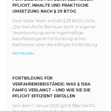
PFLICHT, INHALTE UND PRAKTISCHE
UMSETZUNG NACH § 29 BTOG
Zwei Sätze: Mehr enthält § 29 BtOG nicht:
„Der berufliche Betreuer stellt in eigener
Verantwortung seine regelmäßige
berufsbezogene Fortbildung sicher.
Nachweise über die erfolgte Fortbildung
WEITERLESEN...
FORTBILDUNG FÜR
VERFAHRENSBEISTÄNDE: WAS § 158A
FAMFG VERLANGT – UND WIE SIE DIE
PFLICHT EFFIZIENT ERFÜLLEN
Seit dem 1. Januar 2022 gilt § 158a FamFG.